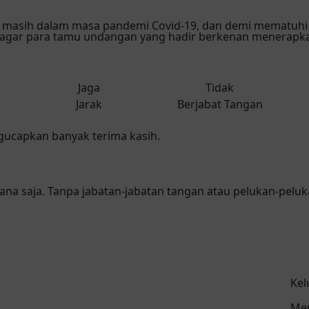
 masih dalam masa pandemi Covid-19, dan demi mematuhi p
ar para tamu undangan yang hadir berkenan menerapkan
Jaga
Tidak
Jarak
Berjabat Tangan
gucapkan banyak terima kasih.
ana saja. Tanpa jabatan-jabatan tangan atau pelukan-pelu
Kel
Mem