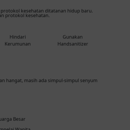
rotokol kesehatan ditatanan hidup baru.
 protokol kesehatan.
Hindari
Gunakan
Kerumunan
Handsanitizer
kan hangat, masih ada simpul-simpul senyum
uarga Besar
pelai Wanita