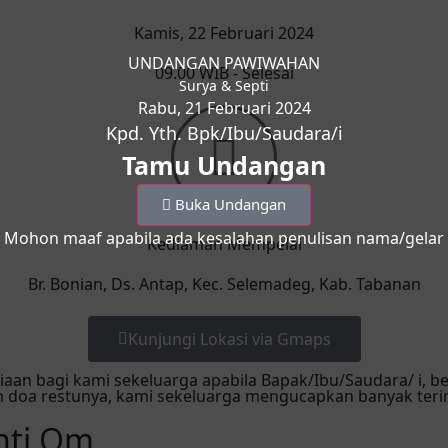
Kamis, 22 Februari 2024
UNDANGAN PAWIWAHAN
09.00 WIB - Selesai
Surya & Septi
Rabu, 21 Februari 2024
Kpd. Yth. Bpk/Ibu/Saudara/i
Tamu Undangan
Buka Undangan
Mohon maaf apabila ada kesalahan penulisan nama/gelar
Kediaman Mempelai
Br. Bonian, Ds. Antap, Kec. Selemadeg, Kab. Tabanan
Kunjungi Lokasi via Gmaps
an bagi kami sekeluarga apabila Bapak/Ibu/Saudara/ i, b
an doa restunya, kami sekeluarga mengucapkan banyak teri
nti Om