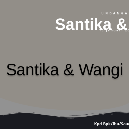
UNDANGA
Santika 
10 januari 2
Santika & Wangi
Kpd Bpk/Ibu/Sau