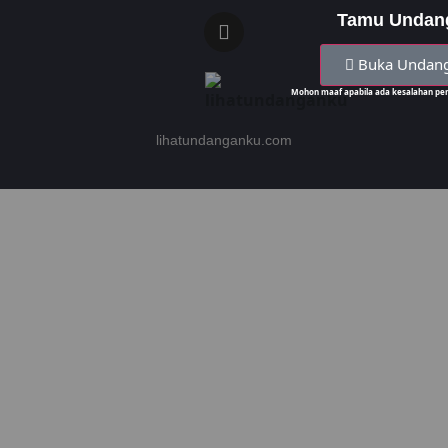
Tamu Undan
Buka Undan
Mohon maaf apabila ada kesalahan pen
lihatundanganku.com