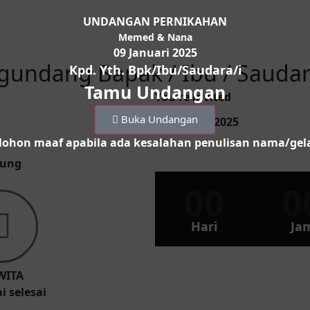
UNDANGAN PERNIKAHAN
Memed & Nana
09 Januari 2025
ndang Bapak / Ibu / Saudara
Kpd. Yth. Bpk/Ibu/Saudara/i
Tamu Undangan
You're invited
Buka Undangan
09 Januari 2025
ohon maaf apabila ada kesalahan penulisan nama/gel
dung
00
0
Hari
Ja
WITA
 selesai