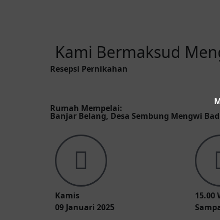
Kami Bermaksud Mengu
Resepsi Pernikahan
M
Rumah Mempelai
:
Banjar Belang, Desa Sembung Mengwi Ba
Kamis
15.00 
09 Januari 2025
Sampai