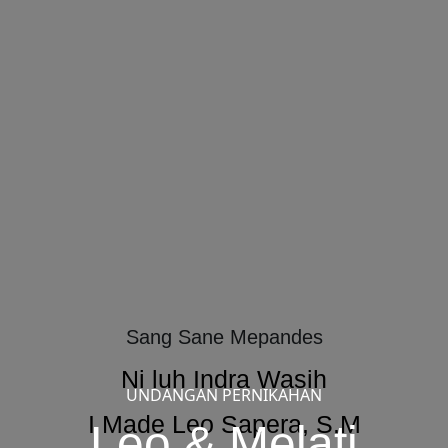
Sang Sane Mepandes
Ni luh Indra Wasih
UNDANGAN PERNIKAHAN
I Made Leo Sapera, S.M
Leo & Melati