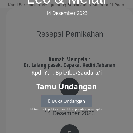
Kami Bermaksud Mengundang Bapak / Ibu / Saudara / I Pada:
14 Desember 2023
Resepsi Pernikahan
Rumah Mempelai
:
Br. Lalang pasek, Cepaka, Kediri,Tabanan
Kpd. Yth. Bpk/Ibu/Saudara/i
Tamu Undangan
Buka Undangan
Kamis,
Mohon maaf apabila ada kesalahan penulisan nama/gelar
14 Desember 2023