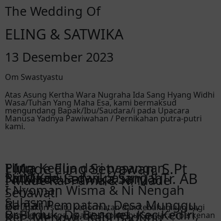
The Wedding Of
ELING & SATWIKA
13 Desember 2023
Om Swastyastu
Atas Asung Kertha Wara Nugraha Ida Sang Hyang Widhi
Wasa/Tuhan Yang Maha Esa, kami bermaksud
mengundang Bapak/Ibu/Saudara/i pada Upacara
Manusa Yadnya Pawiwahan / Pernikahan putra-putri
kami.
I Made Eling Setyawan, S.Pt
Eling
Putra Kedua dari pasangan
Ni Made Satwika Sari, S.Tr. AB
Satwika
Putri Kedua dari pasangan
I Made Rai Parna & Ni Made
I Nyoman Wisma & Ni Nengah
Setiawati
Sulasmi
Banjar Pempatan, Desa Munggu,
Merupakan suatu kehormatan dan kebahagiaan bagi
Br.Buduk, Ds.Bengkel, Kec.Kediri,
Kec. Mengwi, Kab. Badung
kami sekeluarga, apabila Bapak/Ibu/Saudara/i berkenan