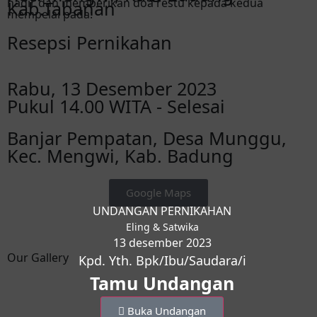
hadir dan memberikan doa restu kepada kedua
Kab.Tabanan
mempelai pada:
Resepsi Pernikahan
Rabu, 13 Desember 2023
Pukul 14.00 WITA - Selesai
Banjar Pempatan, Desa Munggu,
Kec. Mengwi, Kab. Badung
Google Maps
UNDANGAN PERNIKAHAN
Eling & Satwika
13 desember 2023
Our Gallery
Kpd. Yth. Bpk/Ibu/Saudara/i
Tamu Undangan
Buka Undangan