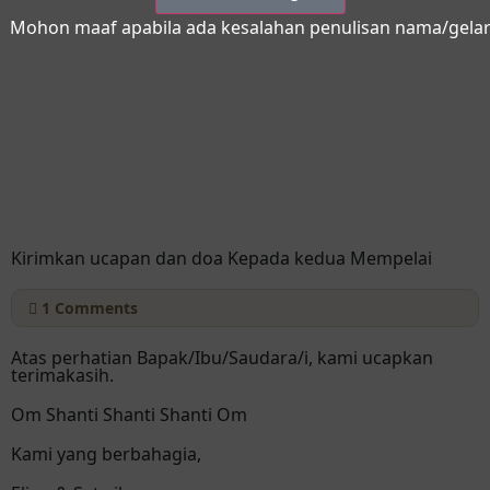
Mohon maaf apabila ada kesalahan penulisan nama/gela
Kirimkan ucapan dan doa Kepada kedua Mempelai
1
Comments
Atas perhatian Bapak/Ibu/Saudara/i, kami ucapkan
terimakasih.
Om Shanti Shanti Shanti Om
Kami yang berbahagia,