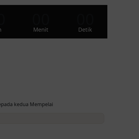
0
00
00
m
Menit
Detik
epada kedua Mempelai