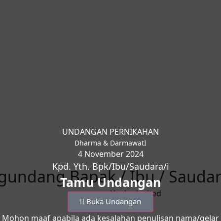
UNDANGAN PERNIKAHAN
Dharma & DarmawatI
4 November 2024
Kpd. Yth. Bpk/Ibu/Saudara/i
ndang Bapak / Ibu / Saudara
Tamu Undangan
You're invited
Buka Undangan
Mohon maaf apabila ada kesalahan penulisan nama/gelar