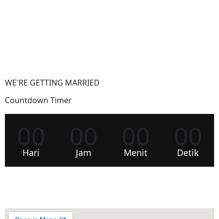
WE'RE GETTING MARRIED
Countdown Timer
00
00
00
00
Hari
Jam
Menit
Detik