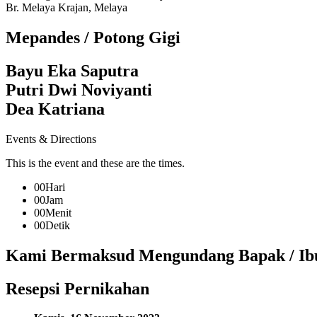
Br. Melaya Krajan, Melaya
Mepandes / Potong Gigi
Bayu Eka Saputra
Putri Dwi Noviyanti
Dea Katriana
Events & Directions
This is the event and these are the times.
00
Hari
00
Jam
00
Menit
00
Detik
Kami Bermaksud Mengundang Bapak / Ibu 
Resepsi Pernikahan